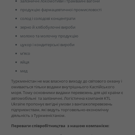
залізничні локомотиви і трамвайні вагони
продукцію фармацевтичної промисловості
солод і солодові концентрати
зерно й хлібобулочні вироби
молоко та молочну продукцію
цукор і кондитерські вироби
м’ясо
яйця
мед
Туркменістан не має власного виходу до світового океану і
омивається тільки водами внутрішнього Каспійського
моря. Тому основними видами перевезень для цієї країни є
автомобільні та залізничні. Логістична компанія KTL
Ukraine пропонує вигідні умови з вантажоперевезень
підприємствам, які ведуть торговельно-економічну
діяльність з Туркменістаном.
Переваги співробітництва з нашою компанією: