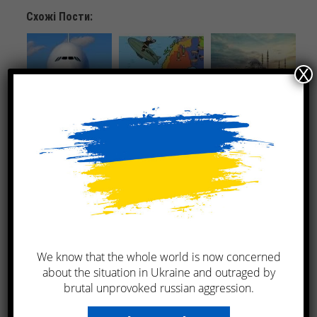
Схожі Пости:
X
Авіаперевезення
Вантажоперевезення
Турція – Україна –
вантажів Україна –
Україна –
вантажні
Німеччина
Скандинавські
автоперевезення
країни
з KTL Ukraine
We know that the whole world is now concerned
Імпорт
about the situation in Ukraine and outraged by
українських
товарів до
brutal unprovoked russian aggression.
Молдови –
перевезення з KTL