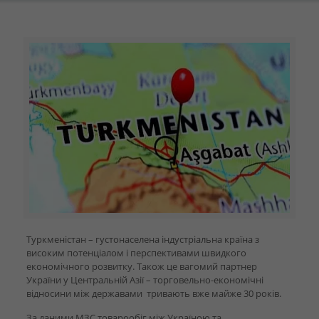
Туркменістан –
густонаселена індустріальна країна з
високим потенціалом і перспективами швидкого
економічного розвитку.
Також це вагомий партнер
України у Центральній Азії
– торговельно-економічні
відносини між державами тривають вже майже 30 років.
За даними МЗС товарообіг між Україною та