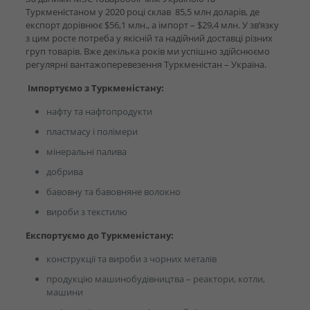
Туркменістаном у 2020 році склав 85,5 млн доларів, де
експорт дорівнює $56,1 млн., а імпорт – $29,4 млн. У зв’язку
з цим росте потреба у якісній та надійний доставці різних
груп товарів. Вже декілька років ми успішно здійснюємо
регулярні вантажоперевезення Туркменістан – Україна.
Імпортуємо з Туркменістану:
нафту та нафтопродукти
пластмасу і полімери
мінеральні палива
добрива
бавовну та бавовняне волокно
вироби з текстилю
Експортуємо до Туркменістану:
конструкції та вироби з чорних металів
продукцію машинобудівництва – реактори, котли,
машини