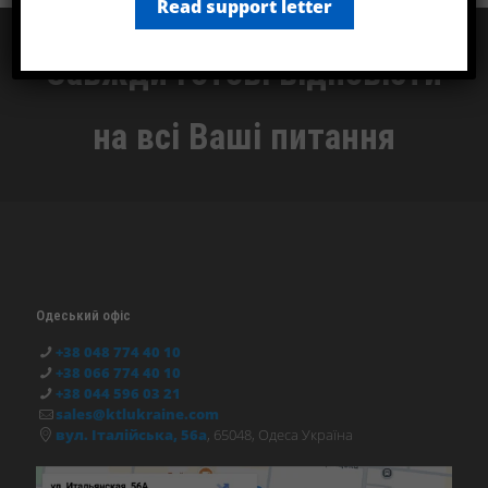
Ukraine
Read support letter
Завжди готові відповісти
на всі Ваші питання
Одеський офіс
+38 048 774 40 10
+38 066 774 40 10
+38 044 596 03 21
sales@ktlukraine.com
вул. Італійська, 56а
, 65048, Одеса Україна