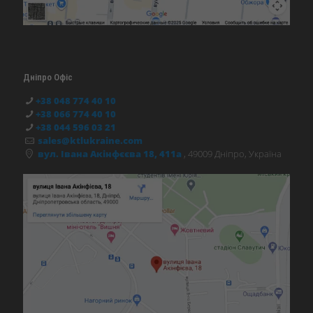
Дніпро Офіс
+38 048 774 40 10
+38 066 774 40 10
+38 044 596 03 21
sales@ktlukraine.com
вул. Івана Акінфєєва 18, 411а
, 49009 Дніпро, Україна