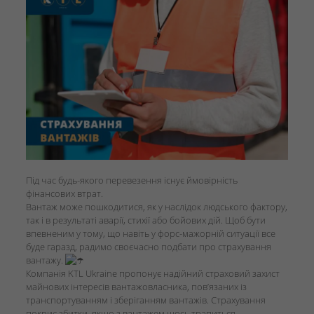
Під час будь-якого перевезення існує ймовірність
фінансових втрат.
Вантаж може пошкодитися, як у наслідок людського фактору,
так і в результаті аварії, стихії або бойових дій. Щоб бути
впевненим у тому, що навіть у форс-мажорній ситуації все
буде гаразд, радимо своєчасно подбати про страхування
вантажу.
Компанія KTL Ukraine пропонує надійний страховий захист
майнових інтересів вантажовласника, пов’язаних із
транспортуванням і зберіганням вантажів. Страхування
покриє збитки, якщо з вантажем щось трапиться.