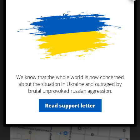
Одеський офіс
+38 048 774 40 10
+38 066 774 40 10
+38 044 596 03 21
sales@ktlukraine.com
вул. Італійська, 56а
, 65048, Одеса Україна
We know that the whole world is now concerned
about the situation in Ukraine and outraged by
brutal unprovoked russian aggression.
Read support letter