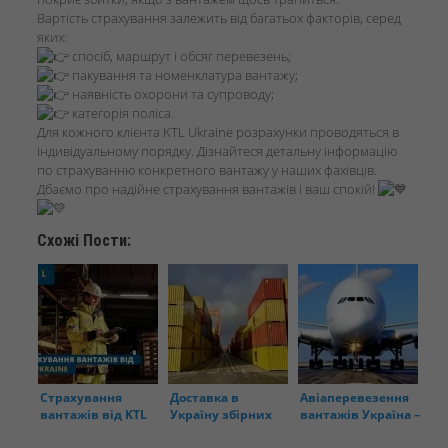
Вартість страхування залежить від багатьох факторів, серед
яких:
спосіб, маршрут і обсяг перевезень;
пакування та номенклатура вантажу;
наявність охорони та супроводу;
категорія поліса.
Для кожного клієнта KTL Ukraine розрахунки проводяться в
індивідуальному порядку. Дізнайтеся детальну інформацію
по страхуванню конкретного вантажу у наших фахівців.
Дбаємо про надійне страхування вантажів і ваш спокій!
Схожі Пости:
Страхування
Доставка в
Авіаперевезення
вантажів від KTL
Україну збірних
вантажів Україна –
Ukraine
вантажів з Китаю
Німеччина