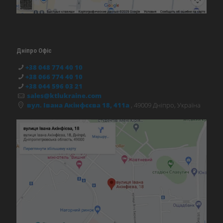
Дніпро Офіс
+38 048 774 40 10
+38 066 774 40 10
+38 044 596 03 21
sales@ktlukraine.com
вул. Івана Акінфєєва 18, 411а
, 49009 Дніпро, Україна