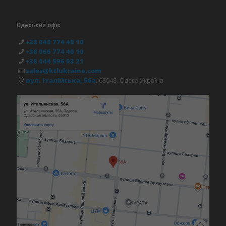
Одеський офіс
+38 048 774 40 10
+38 066 774 40 10
+38 044 596 03 21
sales@ktlukraine.com
вул. Італійська, 56а
, 65048, Одеса Україна