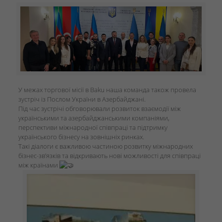
У межах торгової місії в Baku наша команда також провела
зустріч із Послом України в Азербайджані.
Під час зустрічі обговорювали розвиток взаємодії між
українськими та азербайджанськими компаніями,
перспективи міжнародної співпраці та підтримку
українського бізнесу на зовнішніх ринках.
Такі діалоги є важливою частиною розвитку міжнародних
бізнес-зв’язків та відкривають нові можливості для співпраці
між країнами