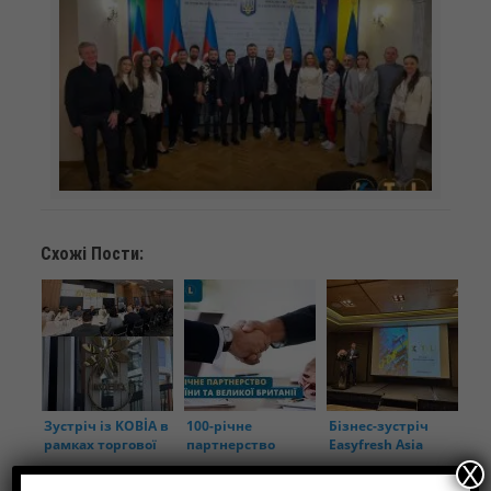
Схожі Пости:
Зустріч із KOBİA в
100-річне
Бізнес-зустріч
рамках торгової
партнерство
Easyfresh Asia
місії в
України та
Meeting 2024
X
Азербайджані
Великої Британії