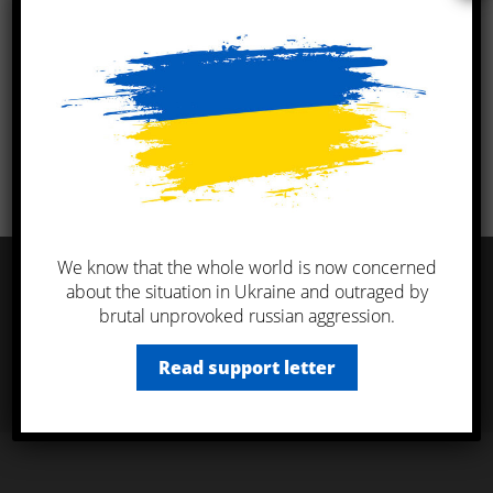
KTL Ukraine в ТОП
п′ятірці кращих
експедиторів
України!
We know that the whole world is now concerned
about the situation in Ukraine and outraged by
Завжди готові відповісти
brutal unprovoked russian aggression.
на всі Ваші питання
Read support letter