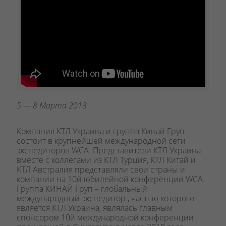
5 — 8 Марта 2018
Компания КТЛ Украина и группа Кинай Груп
состоит в крупнейшей международной сети
экспедиторов WCA. Представители КТЛ Украина
вместе с коллегами из КТЛ Турция, КТЛ Китай и
КТЛ Австралия представляли свои страны и
компании на 10й юбилейной конференции WCA.
Группа КИНАЙ Груп – глобальный
международный экспедитор , частью которого
является КТЛ Украина, являлась главным
спонсором 10й международной конференции