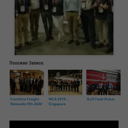
Похожие Записи:
Frontline Freight
WCA 2019 –
Gulf Food Dubai
Networks 9th AGM
Singapore
2018 BAKU —
Azerbaijan