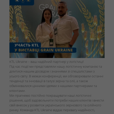
KTL Ukraine – ваш надійний партнер у логістиці!
Під час події ми представляли нашу логістичну компанію та
ділитися нашим досвідом і знаннями зі спеціалістами з
усього світу. В межах конференції, ми обговорювали останні
тенденції та інновації в галузі зерна та олії, а також
обмінювалися цінними ідеями з нашими партнерами та
клієнтами.
Ми прагнемо постійно покращувати наші логістичні
рішення, щоб задовольнити потреби наших клієнтів і внести
свій внесок у розвиток українського зернового та олійного
ринку. Команда KTL Ukraine віддає перевагу надійності,