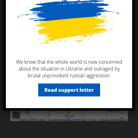
+38 048 774 40 10
+38 066 774 40 10
+38 044 596 03 21
sales@ktlukraine.com
вул. Італійська, 56а
, 65048, Одеса Україна
We know that the whole world is now concerned
about the situation in Ukraine and outraged by
brutal unprovoked russian aggression.
Read support letter