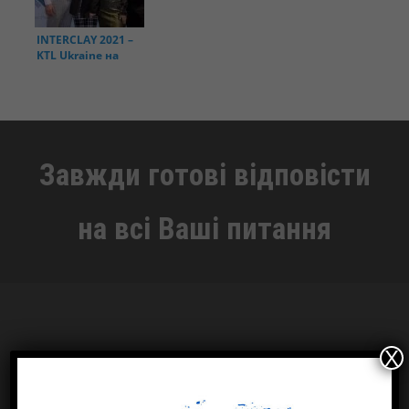
INTERCLAY 2021 –
KTL Ukraine на
конференції у
Стамбулі
Завжди готові відповісти
на всі Ваші питання
X
Одеський офіс