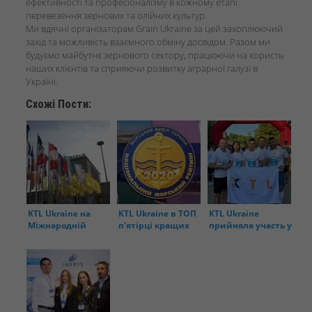
ефективності та професіоналізму в кожному етапі
перевезення зернових та олійних культур.
Ми вдячні організаторам Grain Ukraine за цей захоплюючий
захід та можливість взаємного обміну досвідом. Разом ми
будуємо майбутнє зернового сектору, працюючи на користь
наших клієнтів та сприяючи розвитку аграрної галузі в
Україні.
Схожі Пости:
KTL Ukraine на
KTL Ukraine в ТОП
KTL Ukraine
Міжнародній
п′ятірці кращих
прийняла участь у
виставці у Берліні
експедиторів
благодійному
України!
забігу Dobrorun