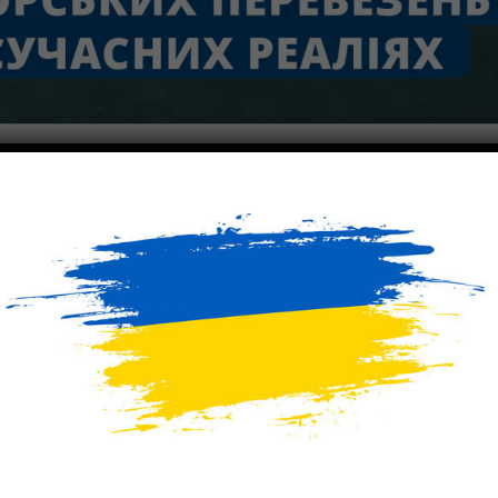
ne завжди доступні морські перевезення навіть в умовах воєнного часу! Ні
мережу портів та перевізників наших надійних партнерів. Тож чому варт
м?
ює морські перевезення до будь-якої частини світу. Найпопулярнішим с
онтейнерні перевезення за схемами FCL (Full Container Load) та LCL (Les
вжди доступні кращі умови та максимальний сервіс.
я відбуваються за допомогою 20-ти та 40-ка футових контейнерів. Це гар
знижує ризик псування товару та дозволяє прискорити вантажно-розван
ne також доставляє вантажі, які потребують температурного режиму, у 40
м чином, ваш товар зможе швидко та безпечно прибути до місця призна
ібно хвилюватися за букінг контейнерів, організацію наземного доставле
в, оформлення документів та відстеження вантажу – це зроблять наші фах