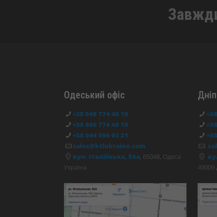
Завжди
Одеський офіс
Дніп
+38 048 774 40 10
+38
+38 066 774 40 10
+38
+38 044 596 03 21
+38
sales@ktlukraine.com
sa
вул. Італійська, 56а
, 65048, Одеса
ву
Україна
49009 