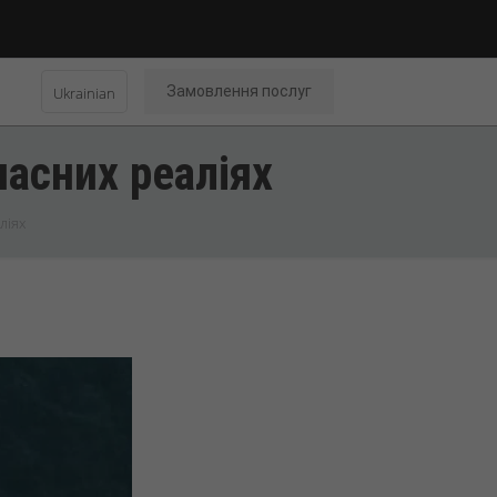
Замовлення послуг
Ukrainian
часних реаліях
ліях