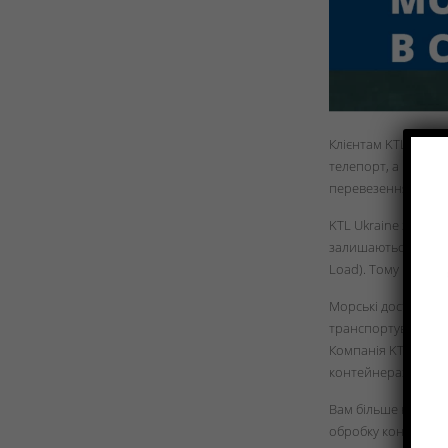
Клієнтам KTL Ukrai
телепорт, а маємо 
перевезення море
KTL Ukraine здійсн
залишаються саме к
Load). Тому вам за
Морські доставленн
транспортування, 
Компанія KTL Ukrai
контейнерах. Таки
Вам більше не потр
обробку контейнері