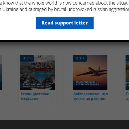
 know that the whole world is now concerned about the situat
жемо обрати ідеальний маршрут транспортування. Адже через блокуван
n Ukraine and outraged by brutal unprovoked russian aggressio
, усі перевезення відбуваються через Румунію, Болгарію, Польщу, Литву, 
ину та Туреччину.
Read support letter
ь попри воєнний стан продовжує працювати та якнайшвидше доставляти в
 обирайте лише надійні та досвідчені логістичні компанії!
Етапи доставки
Авіаперевезення в
П
морських
сучасних реаліях
д
перевезень
п