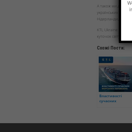
We
А також ми допомо
i
українських портів
Нідерланди, Німечч
KTL Ukraine навіт
куточок світу! Тому
Схожі Пости:
Властивості
сучасних
морських
перевезень