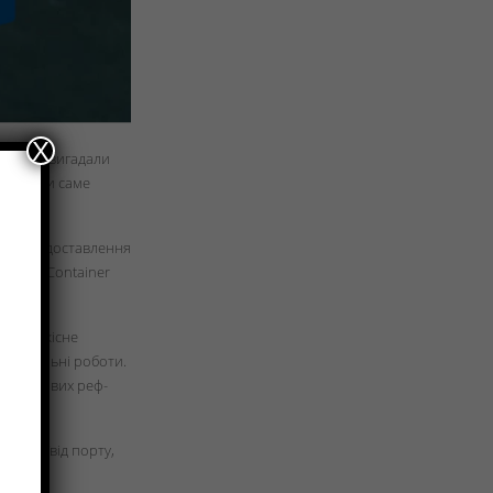
X
, ми не вигадали
о обрати саме
пособом доставлення
s Than Container
антує якісне
тажувальні роботи.
-ка футових реф-
чення.
ння до/від порту,
івці.