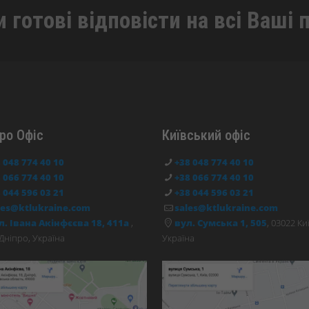
 готові відповісти на всі Ваші 
ро Офіс
Київський офіс
 048 774 40 10
+38 048 774 40 10
 066 774 40 10
+38 066 774 40 10
 044 596 03 21
+38 044 596 03 21
les@ktlukraine.com
sales@ktlukraine.com
л. Івана Акінфєєва 18, 411а
,
вул. Сумська 1, 505
, 03022 Ки
Дніпро, Україна
Україна