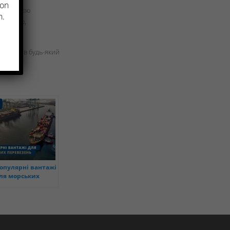
ion
ня росією
n.
Словенію,
антажі в будь-який
опулярні вантажі
ля морських
еревезень