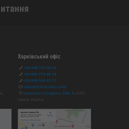
питання
Харківський офіс
+38 048 774 40 10
+38 066 774 40 10
+38 044 596 03 21
sales@ktlukraine.com
їв,
проспект Гагаріна, 20А, 9
, 61001
Харків, Україна