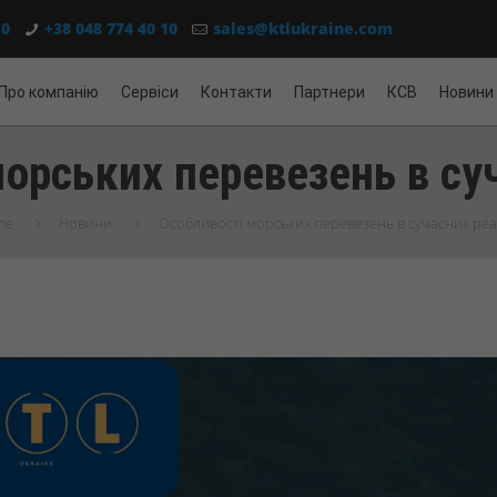
10
+38 048 774 40 10
sales@ktlukraine.com
Про компанію
Сервіси
Контакти
Партнери
КСВ
Новини
орських перевезень в су
me
Новини
Особливості морських перевезень в сучасних реа